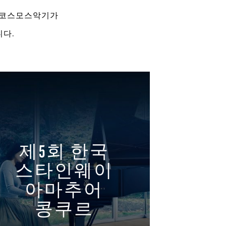
는 코스모스악기가
다.
제5회 한국
스타인웨이
아마추어
콩쿠르