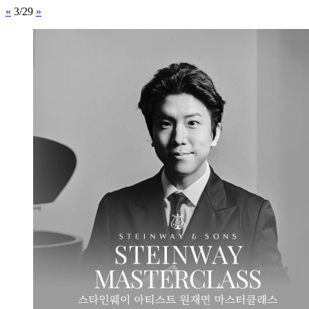
«
3/29
»